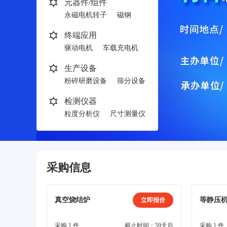
元器件/组件
永磁电机转子
磁钢
终端应用
驱动电机
车载充电机
生产设备
粉碎研磨设备
筛分设备
检测仪器
粒度分析仪
尺寸测量仪
采购信息
真空烧结炉
等静压
立即报价
采购 1 件
截止时间：59天后
采购 1 件