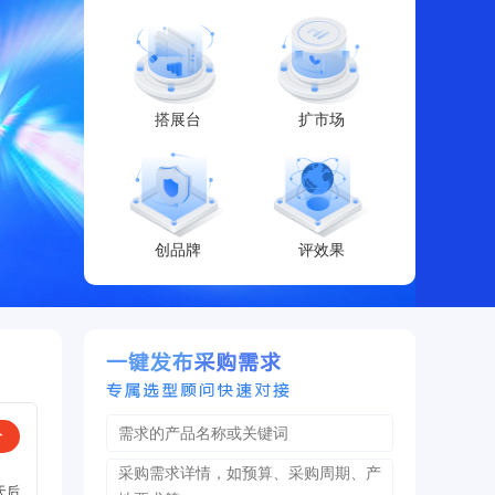
搭展台
扩市场
创品牌
评效果
价
天后