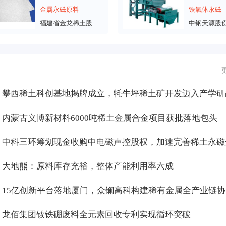
金属永磁原料
铁氧体永磁
福建省金龙稀土股份有限公司
内蒙古义博新材料6000吨稀土金属合金项目获批落地包头
大地熊：原料库存充裕，整体产能利用率六成
龙佰集团钕铁硼废料全元素回收专利实现循环突破
破解干压成型行业痛点！安特磁材推出易成型稀土铁氧体磁粉制备新工艺
无重稀土永磁