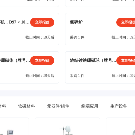
气流粉碎机，D97 < 10μm
氢碎炉
立即报价
立即报
截止时间：59天后
采购 1 件
截止时间：59
烧结钕铁硼磁体（牌号：N38SH）
烧结钕铁硼磁球（牌号：N40SH），镀镍
立即报价
立即报
截止时间：59天后
采购 1 件
截止时间：59
材料
软磁材料
元器件/组件
终端应用
生产设备