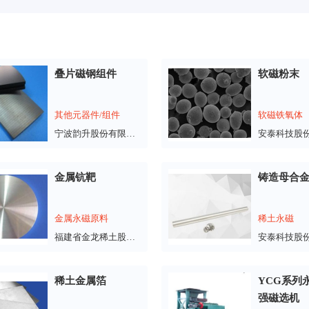
叠片磁钢组件
软磁粉末
其他元器件/组件
软磁铁氧体
宁波韵升股份有限公司
金属钪靶
铸造母合
金属永磁原料
稀土永磁
福建省金龙稀土股份有限公司
稀土金属箔
YCG系列
强磁选机