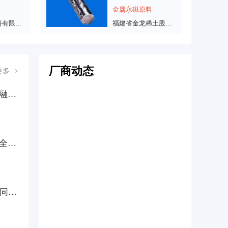
金属永磁原料
中钢天源股份有限公司
福建省金龙稀土股份有限公司
厂商动态
更多
>
攀西稀土科创基地揭牌成立，牦牛坪稀土矿开发迈入产学研融合新阶段
中科三环筹划现金收购中电磁声控股权，加速完善稀土永磁全产业链布局
15亿创新平台落地厦门，众镧高科构建稀有金属全产业链协同生态
材料，走到哪一步了