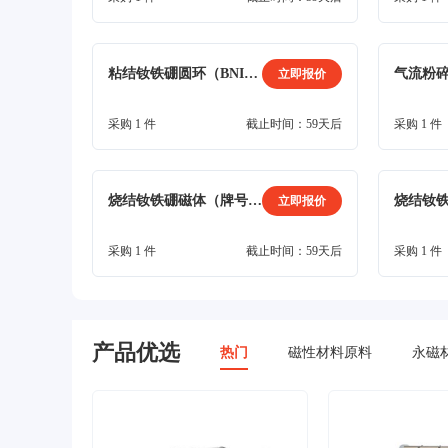
粘结钕铁硼圆环（BNI-5），电泳涂层
立即报价
采购 1 件
截止时间：59天后
采购 1 件
烧结钕铁硼磁体（牌号：N38SH），方形（15mm*9mm*22mm）
立即报价
采购 1 件
截止时间：59天后
采购 1 件
产品优选
热门
磁性材料原料
永磁