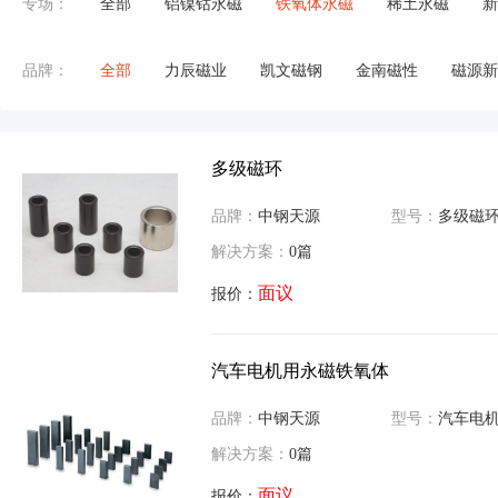
专场：
全部
铝镍钴永磁
铁氧体永磁
稀土永磁
新
品牌：
全部
力辰磁业
凯文磁钢
金南磁性
磁源新
多级磁环
品牌：
中钢天源
型号：
多级磁
解决方案：
0篇
面议
报价：
汽车电机用永磁铁氧体
品牌：
中钢天源
型号：
汽车电机用
解决方案：
0篇
面议
报价：