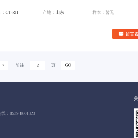
号：
CT-RH
产地：
山东
样本：暂无
留言
>
前往
页
GO
：0539-8601323