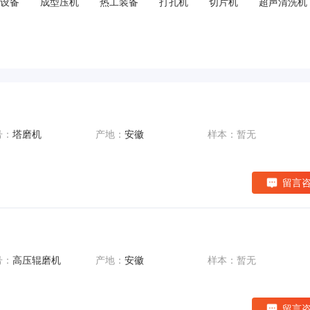
设备
成型压机
热工装备
打孔机
切片机
超声清洗机
号：
塔磨机
产地：
安徽
样本：暂无
留言
号：
高压辊磨机
产地：
安徽
样本：暂无
留言