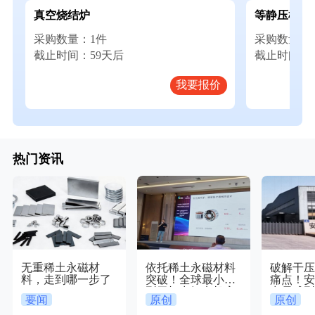
真空烧结炉
等静压机
采购数量：1件
采购数量：
截止时间：59天后
截止时间：5
我要报价
热门资讯
无重稀土永磁材
依托稀土永磁材料
破解干
料，走到哪一步了
突破！全球最小微
痛点！
型无框力矩电机亮
出易成
要闻
原创
原创
相
体磁粉