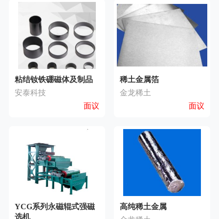
粘结钕铁硼磁体及制品
稀土金属箔
安泰科技
金龙稀土
面议
面议
YCG系列永磁辊式强磁
高纯稀土金属
选机