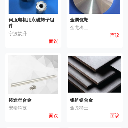
伺服电机用永磁转子组
金属钪靶
件
金龙稀土
宁波韵升
面议
面议
铸造母合金
铝钪锆合金
安泰科技
金龙稀土
面议
面议