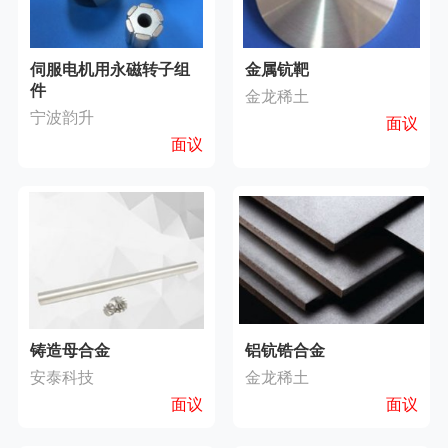
伺服电机用永磁转子组
金属钪靶
件
金龙稀土
宁波韵升
面议
面议
铸造母合金
铝钪锆合金
安泰科技
金龙稀土
面议
面议