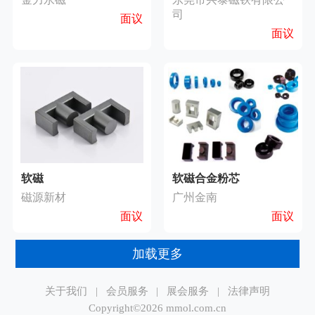
司
面议
面议
软磁
软磁合金粉芯
磁源新材
广州金南
面议
面议
加载更多
关于我们
|
会员服务
|
展会服务
|
法律声明
Copyright©2026 mmol.com.cn