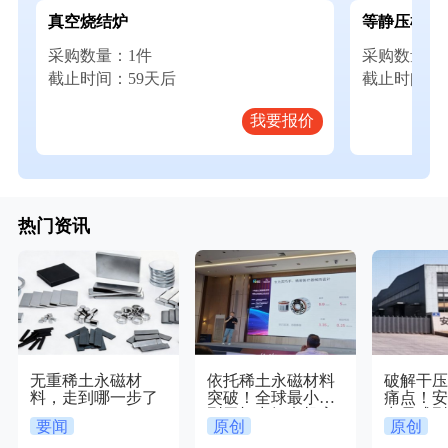
真空烧结炉
等静压机
采购数量：1件
采购数量：
截止时间：59天后
截止时间：5
我要报价
热门资讯
无重稀土永磁材
依托稀土永磁材料
破解干
料，走到哪一步了
突破！全球最小微
痛点！
型无框力矩电机亮
出易成
要闻
原创
原创
相
体磁粉