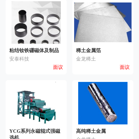
粘结钕铁硼磁体及制品
稀土金属箔
安泰科技
金龙稀土
面议
面议
YCG系列永磁辊式强磁
高纯稀土金属
选机