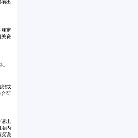
物项出
关规定
相关资
织。
组织或
联合研
申请出
国境内
情况说