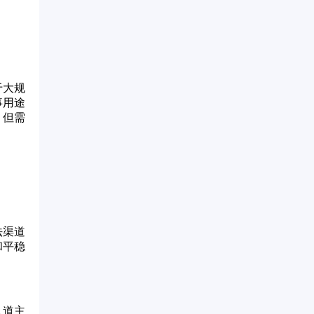
于大规
事用途
，但需
法渠道
和平稳
人道主