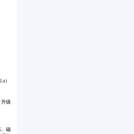
2.a）
、升级
炼、磁