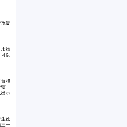
行报告
两用物
，可以
平台和
管辖，
人出示
告生效
第三十