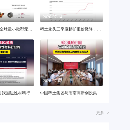
2026-07-14
依托稀土永磁！全球最小微型无框力矩电机正式发布
稀土龙头三季度精矿报价微降，终结七连涨
2026-07-02
美国301关税将对我国磁性材料行业的三重影响
中国稀土集团与湖南高新创投集团举行湖南稀土院战略合作签约仪式
更多
>