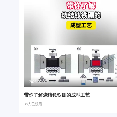
2026-07-02
带你了解烧结钕铁硼的成型工艺
38人已观看